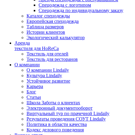
Спецодежда с логотипом
Спецодежда по индивидуальному заказу
Каталог спецодежды
Европейская спецодежда
Таблица размеров
Истории клиентов
Экологический калькулятор
Аренда
текстиля для HoReCa
Текстиль для отелей
Текстиль для ресторанов
О компании
О компании Lindaily
Культура Lindaily
Устойчивое развитие
Карьера
Блог
Статьи
Школа Заботы о клиентах
Электронный документооборот
Виртуальный тур по прачечной Lindaily
Результаты проведения СОУТ Lindaily
Политика в области качества
Кодекс делового поведения