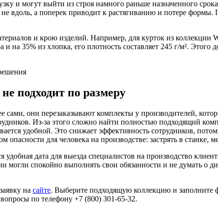
у и могут выйти из строя намного раньше назначенного срока.
не вдоль, а поперек приводит к растягиванию и потере формы.
териалов и крою изделий. Например, для курток из коллекции W
а и на 35% из хлопка, его плотность составляет 245 г/м². Этого 
не подходит по размеру
е сами, они перезаказывают комплекты у производителей, кото
удников. Из-за этого сложно найти полностью подходящий комп
вается удобной. Это снижает эффективность сотрудников, потом
м опасности для человека на производстве: застрять в станке, 
ся удобная дата для выезда специалистов на производство клиен
ни могли спокойно выполнять свои обязанности и не думать о 
 заявку на
сайте
. Выберите подходящую коллекцию и заполните ф
 вопросы по телефону +7 (800) 301-65-32.