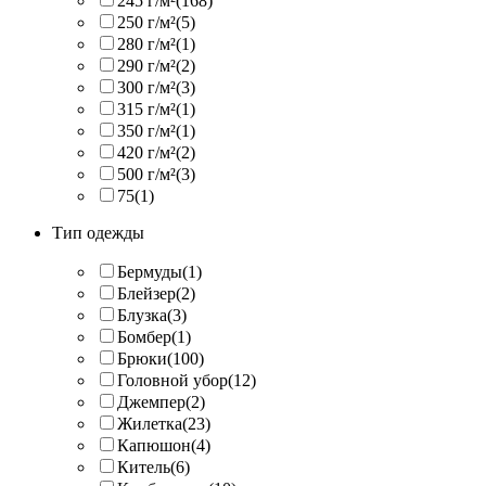
245 г/м²
(168)
250 г/м²
(5)
280 г/м²
(1)
290 г/м²
(2)
300 г/м²
(3)
315 г/м²
(1)
350 г/м²
(1)
420 г/м²
(2)
500 г/м²
(3)
75
(1)
Тип одежды
Бермуды
(1)
Блейзер
(2)
Блузка
(3)
Бомбер
(1)
Брюки
(100)
Головной убор
(12)
Джемпер
(2)
Жилетка
(23)
Капюшон
(4)
Китель
(6)