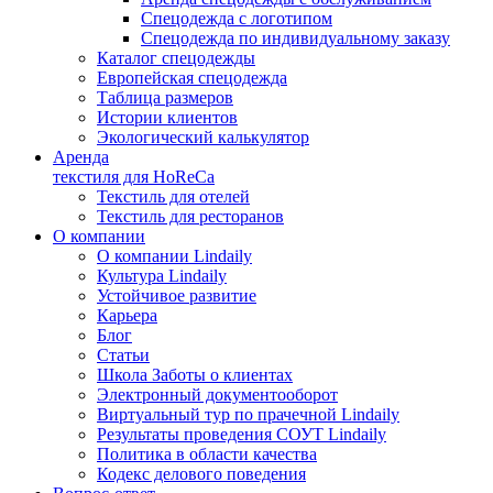
Спецодежда с логотипом
Спецодежда по индивидуальному заказу
Каталог спецодежды
Европейская спецодежда
Таблица размеров
Истории клиентов
Экологический калькулятор
Аренда
текстиля для HoReCa
Текстиль для отелей
Текстиль для ресторанов
О компании
О компании Lindaily
Культура Lindaily
Устойчивое развитие
Карьера
Блог
Статьи
Школа Заботы о клиентах
Электронный документооборот
Виртуальный тур по прачечной Lindaily
Результаты проведения СОУТ Lindaily
Политика в области качества
Кодекс делового поведения