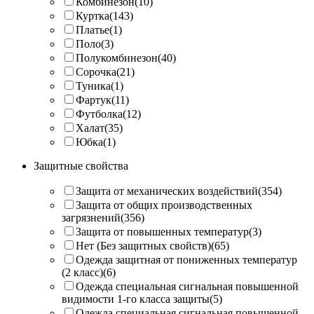
Комбинезон
(10)
Куртка
(143)
Платье
(1)
Поло
(3)
Полукомбинезон
(40)
Сорочка
(21)
Туника
(1)
Фартук
(11)
Футболка
(12)
Халат
(35)
Юбка
(1)
Защитные свойства
Защита от механических воздействий
(354)
Защита от общих производственных
загрязнений
(356)
Защита от повышенных температур
(3)
Нет (Без защитных свойств)
(65)
Одежда защитная от пониженных температур
(2 класс)
(6)
Одежда специальная сигнальная повышенной
видимости 1-го класса защиты
(5)
Одежда специальная сигнальная повышенной