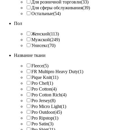
Для розничной торговли
(33)
Для сферы обслуживания
(39)
Остальные
(54)
Пол
Женский
(113)
Мужской
(249)
Унисекс
(70)
Название ткани
Fleece
(5)
FR Multipro Heavy Duty
(1)
Pique Knit
(11)
Pro Chef
(1)
Pro Cotton
(4)
Pro Cotton Rich
(4)
Pro Jersey
(8)
Pro Micro Light
(1)
Pro Outdoor
(45)
Pro Ripstop
(1)
Pro Satin
(3)
Pro Shirt
(21)