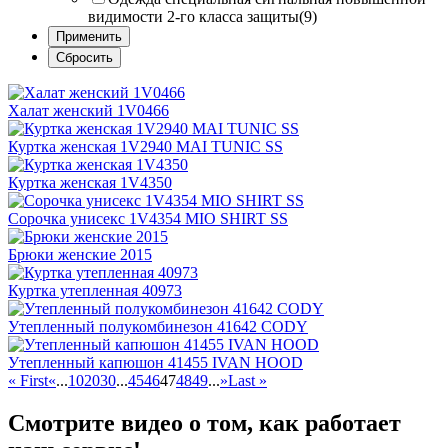
видимости 2-го класса защиты
(9)
Халат женский 1V0466
Куртка женская 1V2940 MAI TUNIC SS
Куртка женская 1V4350
Сорочка унисекс 1V4354 MIO SHIRT SS
Брюки женские 2015
Куртка утепленная 40973
Утепленный полукомбинезон 41642 CODY
Утепленный капюшон 41455 IVAN HOOD
« First
«
...
10
20
30
...
45
46
47
48
49
...
»
Last »
Смотрите видео о том, как работает