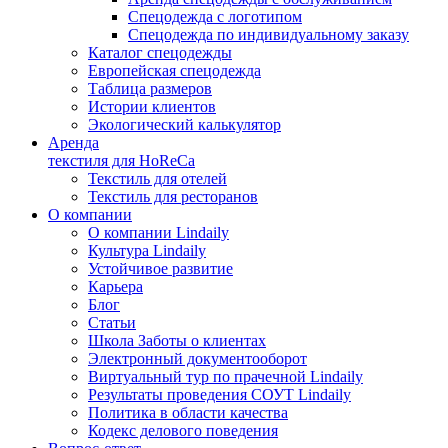
Спецодежда с логотипом
Спецодежда по индивидуальному заказу
Каталог спецодежды
Европейская спецодежда
Таблица размеров
Истории клиентов
Экологический калькулятор
Аренда
текстиля для HoReCa
Текстиль для отелей
Текстиль для ресторанов
О компании
О компании Lindaily
Культура Lindaily
Устойчивое развитие
Карьера
Блог
Статьи
Школа Заботы о клиентах
Электронный документооборот
Виртуальный тур по прачечной Lindaily
Результаты проведения СОУТ Lindaily
Политика в области качества
Кодекс делового поведения