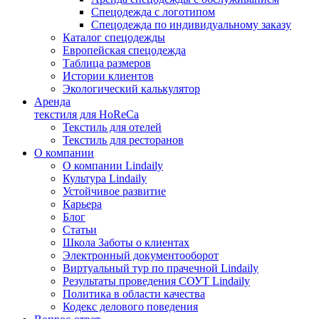
Спецодежда с логотипом
Спецодежда по индивидуальному заказу
Каталог спецодежды
Европейская спецодежда
Таблица размеров
Истории клиентов
Экологический калькулятор
Аренда
текстиля для HoReCa
Текстиль для отелей
Текстиль для ресторанов
О компании
О компании Lindaily
Культура Lindaily
Устойчивое развитие
Карьера
Блог
Статьи
Школа Заботы о клиентах
Электронный документооборот
Виртуальный тур по прачечной Lindaily
Результаты проведения СОУТ Lindaily
Политика в области качества
Кодекс делового поведения