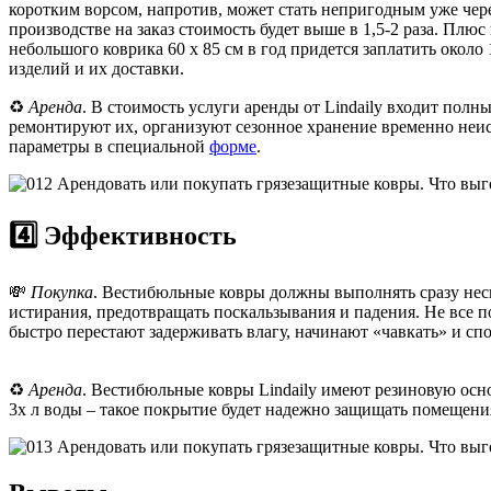
коротким ворсом, напротив, может стать непригодным уже через
производстве на заказ стоимость будет выше в 1,5-2 раза. Плю
небольшого коврика 60 х 85 см в год придется заплатить около 1
изделий и их доставки.
♻️
Аренда
. В стоимость услуги аренды от Lindaily входит пол
ремонтируют их, организуют сезонное хранение временно неисп
параметры в специальной
форме
.
4️⃣ Эффективность
💸
Покупка
. Вестибюльные ковры должны выполнять сразу неско
истирания, предотвращать поскальзывания и падения. Не все п
быстро перестают задерживать влагу, начинают «чавкать» и сп
♻️
Аренда
. Вестибюльные ковры Lindaily имеют резиновую осно
3х л воды – такое покрытие будет надежно защищать помещени