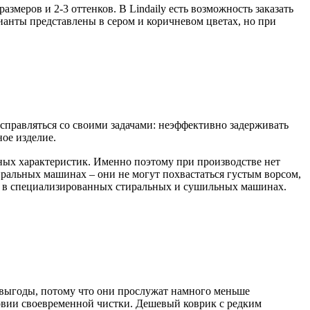
меров и 2-3 оттенков. В Lindaily есть возможность заказать
арианты представлены в сером и коричневом цветах, но при
 справляться со своими задачами: неэффективно задерживать
ное изделие.
ьных характеристик. Именно поэтому при производстве нет
ральных машинах – они не могут похвастаться густым ворсом,
ся в специализированных стиральных и сушильных машинах.
 выгоды, потому что они прослужат намного меньше
словии своевременной чистки. Дешевый коврик с редким