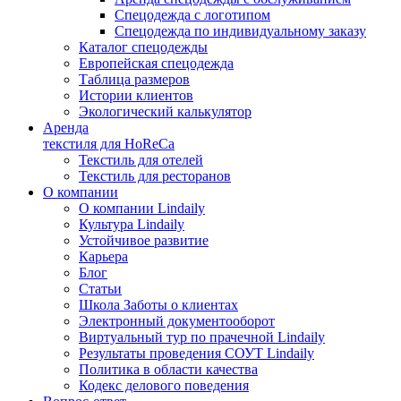
Спецодежда с логотипом
Спецодежда по индивидуальному заказу
Каталог спецодежды
Европейская спецодежда
Таблица размеров
Истории клиентов
Экологический калькулятор
Аренда
текстиля для HoReCa
Текстиль для отелей
Текстиль для ресторанов
О компании
О компании Lindaily
Культура Lindaily
Устойчивое развитие
Карьера
Блог
Статьи
Школа Заботы о клиентах
Электронный документооборот
Виртуальный тур по прачечной Lindaily
Результаты проведения СОУТ Lindaily
Политика в области качества
Кодекс делового поведения