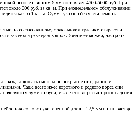
зиновой основе с ворсом 6 мм составляет 4500-5000 руб. При
ется около 300 руб. за кв. м. При еженедельном обслуживании
ридется как за 1 кв. м. Сумма указана без учета ремонта
истые по согласованному с заказчиком графику, стирают и
сти замены и размеров ковров. Узнать ее можно, настроив
 и грязь, защищать напольное покрытие от царапин и
нкциями. Чаще всего из-за короткого и редкого ворса они
появляются лужи с обуви, из-за чего возрастает риск падений.
го нейлонового ворса увеличенной длины 12,5 мм впитывает до