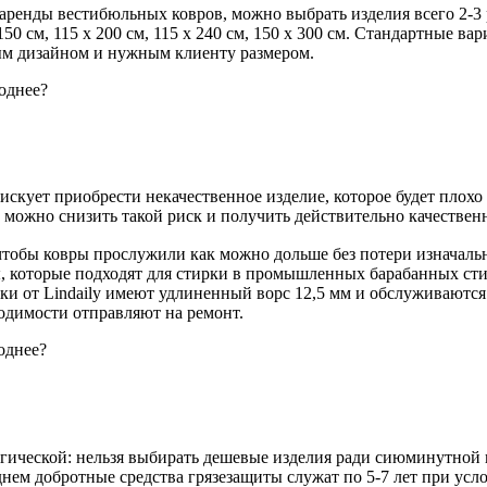
ренды вестибюльных ковров, можно выбрать изделия всего 2-3 раз
150 см, 115 х 200 см, 115 х 240 см, 150 х 300 см. Стандартные в
ым дизайном и нужным клиенту размером.
скует приобрести некачественное изделие, которое будет плохо
з, можно снизить такой риск и получить действительно качествен
, чтобы ковры прослужили как можно дольше без потери изначал
, которые подходят для стирки в промышленных барабанных сти
ики от Lindaily имеют удлиненный ворс 12,5 мм и обслуживают
одимости отправляют на ремонт.
егической: нельзя выбирать дешевые изделия ради сиюминутной
реднем добротные средства грязезащиты служат по 5-7 лет при у