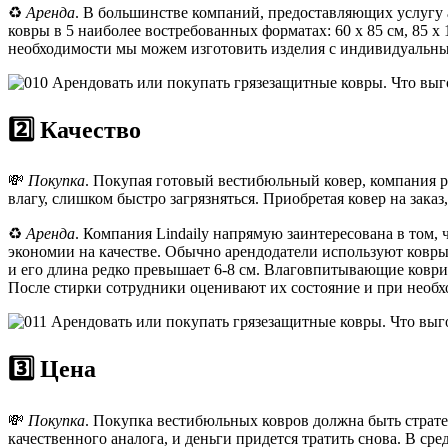
♻️
Аренда
. В большинстве компаний, предоставляющих услугу а
ковры в 5 наиболее востребованных форматах: 60 х 85 см, 85 х 
необходимости мы можем изготовить изделия с индивидуальн
2️⃣ Качество
💸
Покупка
. Покупая готовый вестибюльный ковер, компания ри
влагу, слишком быстро загрязняться. Приобретая ковер на зака
♻️
Аренда
. Компания Lindaily напрямую заинтересована в том
экономии на качестве. Обычно арендодатели используют ковры
и его длина редко превышает 6-8 см. Влаговпитывающие ковр
После стирки сотрудники оценивают их состояние и при необх
3️⃣ Цена
💸
Покупка
. Покупка вестибюльных ковров должна быть страт
качественного аналога, и деньги придется тратить снова. В с