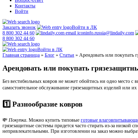
Вопрос-ответ
Контакты
Войти
Заказать звонок
Войти в ЛК
8 800 302 44 60
info.russia@lindaily.com
8 800 302 44 60
Войти в ЛК
Главная страница
»
Блог
»
Статьи
»
Арендовать или покупать г
Арендовать или покупать грязезащитны
Без вестибюльных ковров не может обойтись ни одно место с в
самостоятельное обслуживание грязезащитных изделий или их а
1️⃣ Разнообразие ковров
💸
Покупка
. Можно купить типовые
готовые влаговпитывающ
грязезащитные системы придется часто стирать из-за низкой сп
непривлекательными. При изготовлении на заказ можно выбра