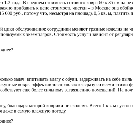
 1-2 года. В среднем стоимость готового ковра 60 х 85 см на ре
с важно прибавить к цене стоимость чистки – в Москве она обойд
5 600 руб., потому что, несмотря на площадь 0,5 кв. м, платить п
ный цикл обслуживания: сотрудники меняют грязные изделия на ч
ользуемых экземпляров. Стоимость услуги зависит от регулярно
лько задач: впитывать влагу с обуви, задерживать на себе пыль
окупные ковры эффективно справляются сразу со всеми этими фу
особствуют еще более сильному загрязнению помещений. На полу 
ву, благодаря которой коврики не скользят. Всего 1 кв. м густо
я даже в самую влажную погоду.