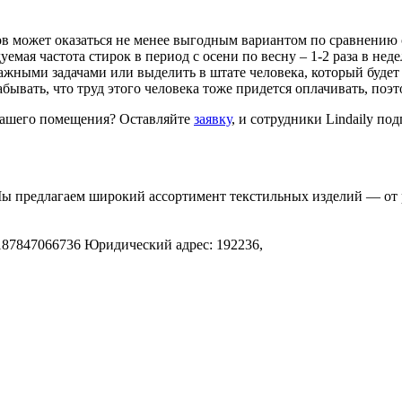
 может оказаться не менее выгодным вариантом по сравнению с
ая частота стирок в период с осени по весну – 1-2 раза в недел
жными задачами или выделить в штате человека, который будет с
ывать, что труд этого человека тоже придется оплачивать, поэтом
я вашего помещения? Оставляйте
заявку
, и сотрудники Lindaily по
Мы предлагаем широкий ассортимент текстильных изделий — от 
.
187847066736
Юридический адрес: 192236,