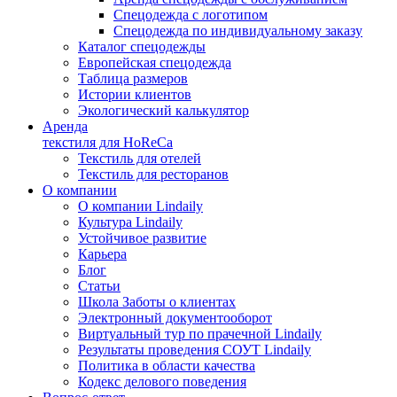
Спецодежда с логотипом
Спецодежда по индивидуальному заказу
Каталог спецодежды
Европейская спецодежда
Таблица размеров
Истории клиентов
Экологический калькулятор
Аренда
текстиля для HoReCa
Текстиль для отелей
Текстиль для ресторанов
О компании
О компании Lindaily
Культура Lindaily
Устойчивое развитие
Карьера
Блог
Статьи
Школа Заботы о клиентах
Электронный документооборот
Виртуальный тур по прачечной Lindaily
Результаты проведения СОУТ Lindaily
Политика в области качества
Кодекс делового поведения