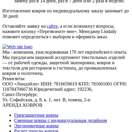
замену раз в 14 дней, раз в 7 дней или 2 раза в неделю.
Изготовление ковров по индивидуальному заказу занимает до
30 дней.
Оставляйте заявку на
сайте
, а если возникнут вопросы,
нажмите кнопку «Перезвоните мне». Менеджер Lindaily
поможет определиться с выбором и оформить заказ.
Мы - компания, унаследовавшая 170 лет европейского опыта.
Мы предлагаем широкий ассортимент текстильных изделий
— от рабочей одежды, защитной экипировки, ковров и
текстиля для ресторанов и гостиниц, до промышленных
ковров и полотенец.
Реквизиты:
ООО «Линдэйли»
ИНН: 7816659619
КПП: 781601001
ОГРН:
1187847066736
Юридический адрес: 192236,
Санкт-Петербург,
Ул. Софийская, д. 8, к. 1,
лит. В, помещ. 2-н
АРЕНДА КОВРОВ
Грязезащитные ковры
Сменные ковры с индивидуальным дизайном
Эргономичные ковры
Расчет аренды ковров