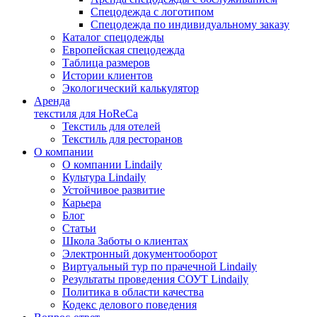
Спецодежда с логотипом
Спецодежда по индивидуальному заказу
Каталог спецодежды
Европейская спецодежда
Таблица размеров
Истории клиентов
Экологический калькулятор
Аренда
текстиля для HoReCa
Текстиль для отелей
Текстиль для ресторанов
О компании
О компании Lindaily
Культура Lindaily
Устойчивое развитие
Карьера
Блог
Статьи
Школа Заботы о клиентах
Электронный документооборот
Виртуальный тур по прачечной Lindaily
Результаты проведения СОУТ Lindaily
Политика в области качества
Кодекс делового поведения