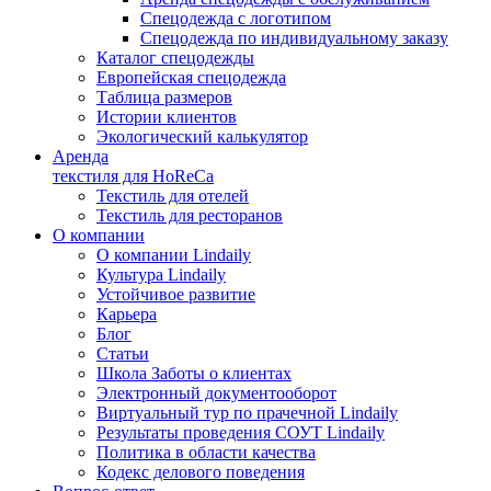
Спецодежда с логотипом
Спецодежда по индивидуальному заказу
Каталог спецодежды
Европейская спецодежда
Таблица размеров
Истории клиентов
Экологический калькулятор
Аренда
текстиля для HoReCa
Текстиль для отелей
Текстиль для ресторанов
О компании
О компании Lindaily
Культура Lindaily
Устойчивое развитие
Карьера
Блог
Статьи
Школа Заботы о клиентах
Электронный документооборот
Виртуальный тур по прачечной Lindaily
Результаты проведения СОУТ Lindaily
Политика в области качества
Кодекс делового поведения