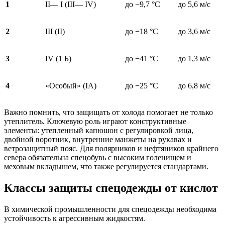
1
II— I (III— IV)
до −9,7 °C
до 5,6 м/с
2
III (II)
до −18 °C
до 3,6 м/с
3
IV (1 Б)
до −41 °C
до 1,3 м/с
4
«Особый» (IA)
до −25 °C
до 6,8 м/с
Важно помнить, что защищать от холода помогает не только
утеплитель. Ключевую роль играют конструктивные
элементы: утепленный капюшон с регулировкой лица,
двойной воротник, внутренние манжеты на рукавах и
ветрозащитный пояс. Для полярников и нефтяников крайнего
севера обязательна спецобувь с высоким голенищем и
меховым вкладышем, что также регулируется стандартами.
Классы защиты спецодежды от кислот
В химической промышленности для спецодежды необходима
устойчивость к агрессивным жидкостям.