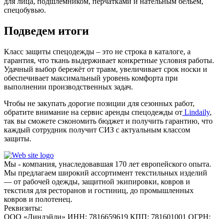
для лица, подшлемником, перчатками и нательным бельем,
спецобувью.
Подведем итоги
Класс защиты спецодежды – это не строка в каталоге, а
гарантия, что ткань выдерживает конкретные условия работы.
Удачный выбор бережёт от травм, увеличивает срок носки и
обеспечивает максимальный уровень комфорта при
выполнении производственных задач.
Чтобы не закупать дорогие позиции для сезонных работ,
обратите внимание на сервис аренды спецодежды от
Lindaily
,
так вы сможете сэкономить бюджет и получить гарантию, что
каждый сотрудник получит СИЗ с актуальным классом
защиты.
Мы - компания, унаследовавшая 170 лет европейского опыта.
Мы предлагаем широкий ассортимент текстильных изделий
— от рабочей одежды, защитной экипировки, ковров и
текстиля для ресторанов и гостиниц, до промышленных
ковров и полотенец.
Реквизиты:
ООО «Линдэйли»
ИНН: 7816659619
КПП: 781601001
ОГРН: