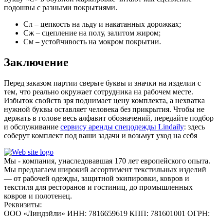
подошвы с разными покрытиями.
Сл – цепкость на льду и накатанных дорожках;
Сж – сцепление на полу, залитом жиром;
См – устойчивость на мокром покрытии.
Заключение
Перед заказом партии сверьте буквы и значки на изделии с
тем, что реально окружает сотрудника на рабочем месте.
Избыток свойств зря поднимает цену комплекта, а нехватка
нужной буквы оставляет человека без прикрытия. Чтобы не
держать в голове весь алфавит обозначений, передайте подбор
и обслуживание
сервису аренды спецодежды Lindaily
: здесь
соберут комплект под ваши задачи и возьмут уход на себя
Мы - компания, унаследовавшая 170 лет европейского опыта.
Мы предлагаем широкий ассортимент текстильных изделий
— от рабочей одежды, защитной экипировки, ковров и
текстиля для ресторанов и гостиниц, до промышленных
ковров и полотенец.
Реквизиты:
ООО «Линдэйли»
ИНН: 7816659619
КПП: 781601001
ОГРН: