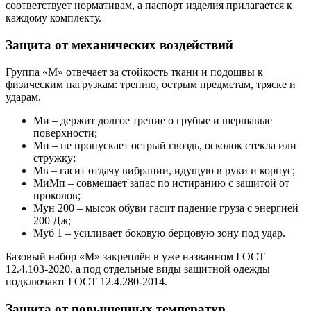
соответствует нормативам, а паспорт изделия прилагается к
каждому комплекту.
Защита от механических воздействий
Группа «М» отвечает за стойкость ткани и подошвы к
физическим нагрузкам: трению, острым предметам, тряске и
ударам.
Ми – держит долгое трение о грубые и шершавые
поверхности;
Мп – не пропускает острый гвоздь, осколок стекла или
стружку;
Мв – гасит отдачу вибрации, идущую в руки и корпус;
МиМп – совмещает запас по истиранию с защитой от
проколов;
Мун 200 – мысок обуви гасит падение груза с энергией
200 Дж;
Муб 1 – усиливает боковую берцовую зону под удар.
Базовый набор «М» закреплён в уже названном ГОСТ
12.4.103-2020, а под отдельные виды защитной одежды
подключают ГОСТ 12.4.280-2014.
Защита от повышенных температур