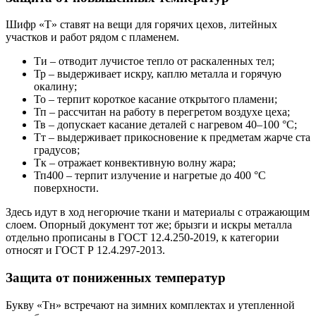
Шифр «Т» ставят на вещи для горячих цехов, литейных
участков и работ рядом с пламенем.
Ти – отводит лучистое тепло от раскаленных тел;
Тр – выдерживает искру, каплю металла и горячую
окалину;
То – терпит короткое касание открытого пламени;
Тп – рассчитан на работу в перегретом воздухе цеха;
Тв – допускает касание деталей с нагревом 40–100 °C;
Тт – выдерживает прикосновение к предметам жарче ста
градусов;
Тк – отражает конвективную волну жара;
Тп400 – терпит излучение и нагретые до 400 °C
поверхности.
Здесь идут в ход негорючие ткани и материалы с отражающим
слоем. Опорный документ тот же; брызги и искры металла
отдельно прописаны в ГОСТ 12.4.250-2019, к категории
относят и ГОСТ Р 12.4.297-2013.
Защита от пониженных температур
Букву «Тн» встречают на зимних комплектах и утепленной