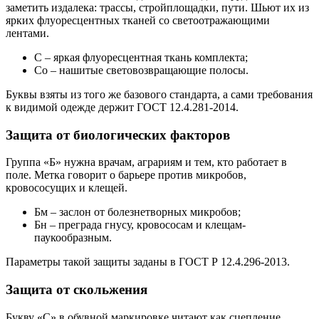
заметить издалека: трассы, стройплощадки, пути. Шьют их из
ярких флуоресцентных тканей со светоотражающими
лентами.
С – яркая флуоресцентная ткань комплекта;
Со – нашитые световозвращающие полосы.
Буквы взяты из того же базового стандарта, а сами требования
к видимой одежде держит ГОСТ 12.4.281-2014.
Защита от биологических факторов
Группа «Б» нужна врачам, аграриям и тем, кто работает в
поле. Метка говорит о барьере против микробов,
кровососущих и клещей.
Бм – заслон от болезнетворных микробов;
Бн – преграда гнусу, кровососам и клещам-
паукообразным.
Параметры такой защиты заданы в ГОСТ Р 12.4.296-2013.
Защита от скольжения
Букву «С» в обувной маркировке читают как сцепление