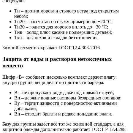
спецобуви.
Тн – против мороза и стылого ветра под открытым
небом;
Тн20 – рассчитан на стужу примерно до −20 °C;
Тн30 – годится для морозов вплоть до −30 °C;
Тнв – холод плюс касание подмерзших деталей;
Тхп – для цехов и складов без отопления.
Зимний сегмент закрывает ГОСТ 12.4.303-2016.
Защита от воды и растворов нетоксичных
веществ
Шифр «В» сообщает, насколько комплект держит влагу;
внутри группы вещи делят по плотности барьера.
В – не пропускает воду даже под прямой струей;
Вн – держит водные растворы безвредных составов;
Ву – терпит жидкости с поверхностно-активными
добавками;
Вп – отводит брызги и редкое попадание влаги.
Базу для группы задаёт всё тот же основной стандарт, а для
защитной одежды дополнительно работает ГОСТ Р 12.4.288-