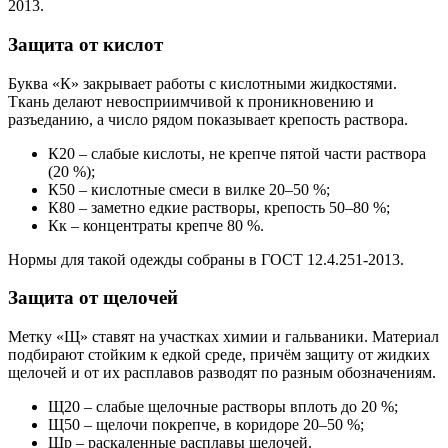
2013.
Защита от кислот
Буква «К» закрывает работы с кислотными жидкостями.
Ткань делают невосприимчивой к проникновению и
разъеданию, а число рядом показывает крепость раствора.
К20 – слабые кислоты, не крепче пятой части раствора
(20 %);
К50 – кислотные смеси в вилке 20–50 %;
К80 – заметно едкие растворы, крепость 50–80 %;
Кк – концентраты крепче 80 %.
Нормы для такой одежды собраны в ГОСТ 12.4.251-2013.
Защита от щелочей
Метку «Щ» ставят на участках химии и гальваники. Материал
подбирают стойким к едкой среде, причём защиту от жидких
щелочей и от их расплавов разводят по разным обозначениям.
Щ20 – слабые щелочные растворы вплоть до 20 %;
Щ50 – щелочи покрепче, в коридоре 20–50 %;
Щр – раскаленные расплавы щелочей.