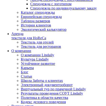
Спецодежда с логотипом
Спецодежда по индивидуальному заказу
Каталог спецодежды
Европейская спецодежда
Таблица размеров
Истории клиентов
Экологический калькулятор
Аренда
текстиля для HoReCa
Текстиль для отелей
Текстиль для ресторанов
О компании
О компании Lindaily
Культура Lindaily
Устойчивое развитие
Карьера
Блог
Статьи
Школа Заботы о клиентах
Электронный документооборот
Виртуальный тур по прачечной Lindaily
Результаты проведения СОУТ Lindaily
Политика в области качества
Кодекс делового поведения