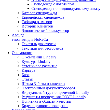
Спецодежда с логотипом
Спецодежда по индивидуальному заказу
Каталог спецодежды
Европейская спецодежда
Таблица размеров
Истории клиентов
Экологический калькулятор
Аренда
текстиля для HoReCa
Текстиль для отелей
Текстиль для ресторанов
О компании
О компании Lindaily
Культура Lindaily
Устойчивое развитие
Карьера
Блог
Статьи
Школа Заботы о клиентах
Электронный документооборот
Виртуальный тур по прачечной Lindaily
Результаты проведения СОУТ Lindaily
Политика в области качества
Кодекс делового поведения