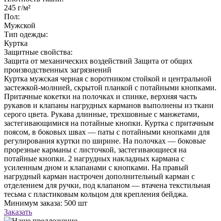
245 г/м²
Пол:
Мужской
Тип одежды:
Куртка
Защитные свойства:
Защита от механических воздействий
Защита от общих
производственных загрязнений
Куртка мужская черная с воротником стойкой и центральной
застежкой-молнией, скрытой планкой с потайными кнопками.
Притачные кокетки на полочках и спинке, верхняя часть
рукавов и клапаны нагрудных карманов выполнены из ткани
серого цвета. Рукава длинные, трехшовные с манжетами,
застегивающимися на потайные кнопки. Куртка с притачным
поясом, в боковых швах — паты с потайными кнопками для
регулирования куртки по ширине. На полочках — боковые
прорезные карманы с листочкой, застегивающиеся на
потайные кнопки. 2 нагрудных накладных кармана с
усиленным дном и клапанами с кнопками. На правый
нагрудный карман настрочен дополнительный карман с
отделением для ручки, под клапаном — втачена текстильная
тесьма с пластиковым кольцом для крепления бейджа.
Минимум заказа: 500 шт
Заказать