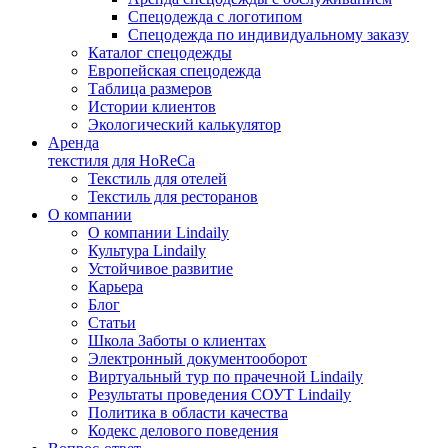
Спецодежда с логотипом
Спецодежда по индивидуальному заказу
Каталог спецодежды
Европейская спецодежда
Таблица размеров
Истории клиентов
Экологический калькулятор
Аренда
текстиля для HoReCa
Текстиль для отелей
Текстиль для ресторанов
О компании
О компании Lindaily
Культура Lindaily
Устойчивое развитие
Карьера
Блог
Статьи
Школа Заботы о клиентах
Электронный документооборот
Виртуальный тур по прачечной Lindaily
Результаты проведения СОУТ Lindaily
Политика в области качества
Кодекс делового поведения