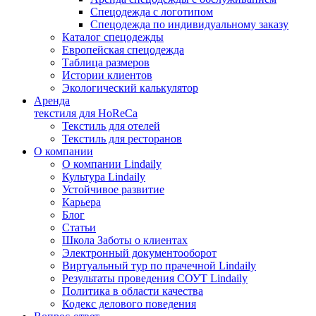
Спецодежда с логотипом
Спецодежда по индивидуальному заказу
Каталог спецодежды
Европейская спецодежда
Таблица размеров
Истории клиентов
Экологический калькулятор
Аренда
текстиля для HoReCa
Текстиль для отелей
Текстиль для ресторанов
О компании
О компании Lindaily
Культура Lindaily
Устойчивое развитие
Карьера
Блог
Статьи
Школа Заботы о клиентах
Электронный документооборот
Виртуальный тур по прачечной Lindaily
Результаты проведения СОУТ Lindaily
Политика в области качества
Кодекс делового поведения