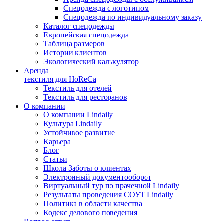
Спецодежда с логотипом
Спецодежда по индивидуальному заказу
Каталог спецодежды
Европейская спецодежда
Таблица размеров
Истории клиентов
Экологический калькулятор
Аренда
текстиля для HoReCa
Текстиль для отелей
Текстиль для ресторанов
О компании
О компании Lindaily
Культура Lindaily
Устойчивое развитие
Карьера
Блог
Статьи
Школа Заботы о клиентах
Электронный документооборот
Виртуальный тур по прачечной Lindaily
Результаты проведения СОУТ Lindaily
Политика в области качества
Кодекс делового поведения