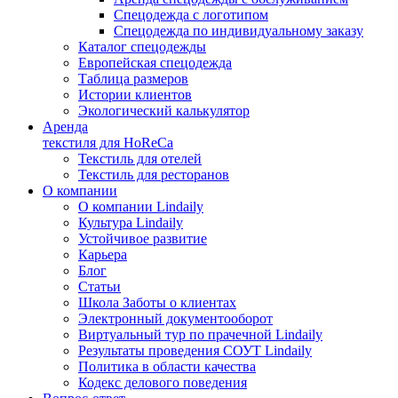
Спецодежда с логотипом
Спецодежда по индивидуальному заказу
Каталог спецодежды
Европейская спецодежда
Таблица размеров
Истории клиентов
Экологический калькулятор
Аренда
текстиля для HoReCa
Текстиль для отелей
Текстиль для ресторанов
О компании
О компании Lindaily
Культура Lindaily
Устойчивое развитие
Карьера
Блог
Статьи
Школа Заботы о клиентах
Электронный документооборот
Виртуальный тур по прачечной Lindaily
Результаты проведения СОУТ Lindaily
Политика в области качества
Кодекс делового поведения