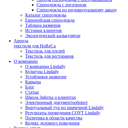
Спецодежда с логотипом
Спецодежда по индивидуальному заказу
Каталог спецодежды
Европейская спецодежда
Таблица размеров
Истории клиентов
Экологический калькулятор
Аренда
текстиля для HoReCa
Текстиль для отелей
Текстиль для ресторанов
О компании
О компании Lindaily
Культура Lindaily
Устойчивое развитие
Карьера
Блог
Статьи
Школа Заботы о клиентах
Электронный документооборот
Виртуальный тур по прачечной Lindaily
Результаты проведения СОУТ Lindaily
Политика в области качества
Кодекс делового поведения