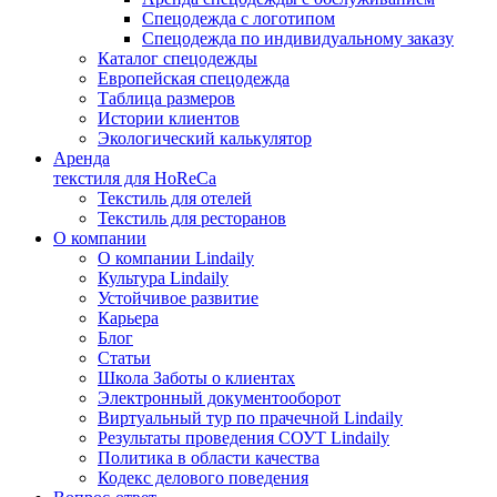
Спецодежда с логотипом
Спецодежда по индивидуальному заказу
Каталог спецодежды
Европейская спецодежда
Таблица размеров
Истории клиентов
Экологический калькулятор
Аренда
текстиля для HoReCa
Текстиль для отелей
Текстиль для ресторанов
О компании
О компании Lindaily
Культура Lindaily
Устойчивое развитие
Карьера
Блог
Статьи
Школа Заботы о клиентах
Электронный документооборот
Виртуальный тур по прачечной Lindaily
Результаты проведения СОУТ Lindaily
Политика в области качества
Кодекс делового поведения