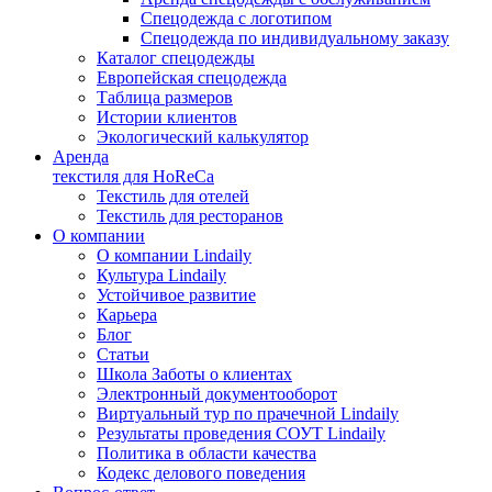
Спецодежда с логотипом
Спецодежда по индивидуальному заказу
Каталог спецодежды
Европейская спецодежда
Таблица размеров
Истории клиентов
Экологический калькулятор
Аренда
текстиля для HoReCa
Текстиль для отелей
Текстиль для ресторанов
О компании
О компании Lindaily
Культура Lindaily
Устойчивое развитие
Карьера
Блог
Статьи
Школа Заботы о клиентах
Электронный документооборот
Виртуальный тур по прачечной Lindaily
Результаты проведения СОУТ Lindaily
Политика в области качества
Кодекс делового поведения