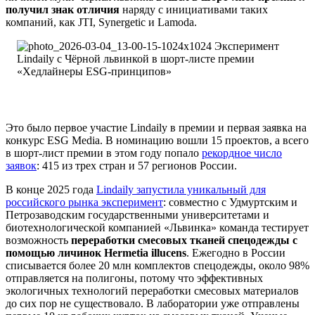
получил знак отличия
наряду с инициативами таких
компаний, как JTI, Synergetic и Lamoda.​
Это было первое участие Lindaily в премии и первая заявка на
конкурс ESG Media. В номинацию вошли 15 проектов, а всего
в шорт-лист премии в этом году попало
рекордное число
заявок
: 415 из трех стран и 57 регионов России.​
В конце 2025 года
Lindaily запустила уникальный для
российского рынка эксперимент
: совместно с Удмуртским и
Петрозаводским государственными университетами и
биотехнологической компанией «Львинка» команда тестирует
возможность
переработки смесовых тканей спецодежды с
помощью личинок Hermetia illucens
. Ежегодно в России
списывается более 20 млн комплектов спецодежды, около 98%
отправляется на полигоны, потому что эффективных
экологичных технологий переработки смесовых материалов
до сих пор не существовало. В лаборатории уже отправлены