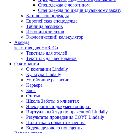
Спецодежда с логотипом
Спецодежда по индивидуальному заказу
Каталог спецодежды
Европейская спецодежда
Таблица размеров
Истории клиентов
Экологический калькулятор
Аренда
текстиля для HoReCa
Текстиль для отелей
Текстиль для ресторанов
О компании
О компании Lindaily
Культура Lindaily
Устойчивое развитие
Карьера
Блог
Статьи
Школа Заботы о клиентах
Электронный документооборот
Виртуальный тур по прачечной Lindaily
Результаты проведения СОУТ Lindaily
Политика в области качества
Кодекс делового поведения