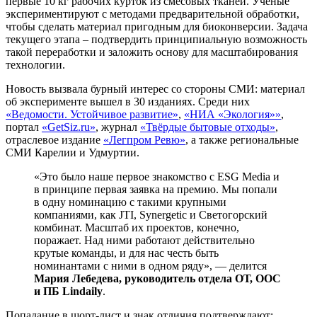
первые 10 кг рабочих курток из смесовых тканей. Ученые
экспериментируют с методами предварительной обработки,
чтобы сделать материал пригодным для биоконверсии. Задача
текущего этапа – подтвердить принципиальную возможность
такой переработки и заложить основу для масштабирования
технологии.​
Новость вызвала бурный интерес со стороны СМИ: материал
об эксперименте вышел в 30 изданиях. Среди них
«Ведомости. Устойчивое развитие»
,
«НИА «Экология»»
,
портал
«GetSiz.ru»
, журнал
«Твёрдые бытовые отходы»
,
отраслевое издание
«Легпром Ревю»
, а также региональные
СМИ Карелии и Удмуртии.
«Это было наше первое знакомство с ESG Media и
в принципе первая заявка на премию. Мы попали
в одну номинацию с такими крупными
компаниями, как JTI, Synergetic и Светогорский
комбинат. Масштаб их проектов, конечно,
поражает. Над ними работают действительно
крутые команды, и для нас честь быть
номинантами с ними в одном ряду», — делится
Мария Лебедева, руководитель отдела ОТ, ООС
и ПБ Lindaily
.
Попадание в шорт-лист и знак отличия подтверждают: