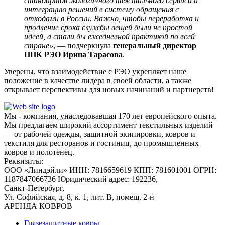
стандартов экологичного текстильного сервиса и
интеграцию решений в систему обращения с
отходами в России. Важно, чтобы переработка и
продление срока службы вещей были не простой
идеей, а стали бы ежедневной практикой по всей
стране»
, — подчеркнула
генеральный директор
ППК РЭО Ирина Тарасова
.
Уверены, что взаимодействие с РЭО укрепляет наше
положение в качестве лидера в своей области, а также
открывает перспективы для новых начинаний и партнерств!
Мы - компания, унаследовавшая 170 лет европейского опыта.
Мы предлагаем широкий ассортимент текстильных изделий
— от рабочей одежды, защитной экипировки, ковров и
текстиля для ресторанов и гостиниц, до промышленных
ковров и полотенец.
Реквизиты:
ООО «Линдэйли»
ИНН: 7816659619
КПП: 781601001
ОГРН:
1187847066736
Юридический адрес: 192236,
Санкт-Петербург,
Ул. Софийская, д. 8, к. 1,
лит. В, помещ. 2-н
АРЕНДА КОВРОВ
Грязезащитные ковры