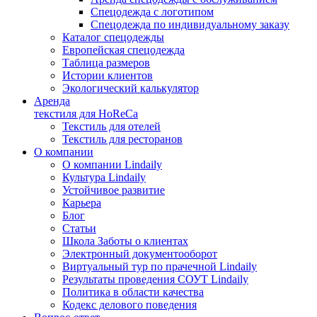
Спецодежда с логотипом
Спецодежда по индивидуальному заказу
Каталог спецодежды
Европейская спецодежда
Таблица размеров
Истории клиентов
Экологический калькулятор
Аренда
текстиля для HoReCa
Текстиль для отелей
Текстиль для ресторанов
О компании
О компании Lindaily
Культура Lindaily
Устойчивое развитие
Карьера
Блог
Статьи
Школа Заботы о клиентах
Электронный документооборот
Виртуальный тур по прачечной Lindaily
Результаты проведения СОУТ Lindaily
Политика в области качества
Кодекс делового поведения