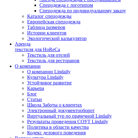
Спецодежда с логотипом
Спецодежда по индивидуальному заказу
Каталог спецодежды
Европейская спецодежда
Таблица размеров
Истории клиентов
Экологический калькулятор
Аренда
текстиля для HoReCa
Текстиль для отелей
Текстиль для ресторанов
О компании
О компании Lindaily
Культура Lindaily
Устойчивое развитие
Карьера
Блог
Статьи
Школа Заботы о клиентах
Электронный документооборот
Виртуальный тур по прачечной Lindaily
Результаты проведения СОУТ Lindaily
Политика в области качества
Кодекс делового поведения