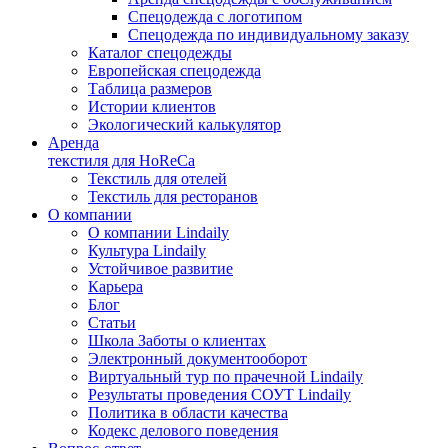
Спецодежда с логотипом
Спецодежда по индивидуальному заказу
Каталог спецодежды
Европейская спецодежда
Таблица размеров
Истории клиентов
Экологический калькулятор
Аренда
текстиля для HoReCa
Текстиль для отелей
Текстиль для ресторанов
О компании
О компании Lindaily
Культура Lindaily
Устойчивое развитие
Карьера
Блог
Статьи
Школа Заботы о клиентах
Электронный документооборот
Виртуальный тур по прачечной Lindaily
Результаты проведения СОУТ Lindaily
Политика в области качества
Кодекс делового поведения