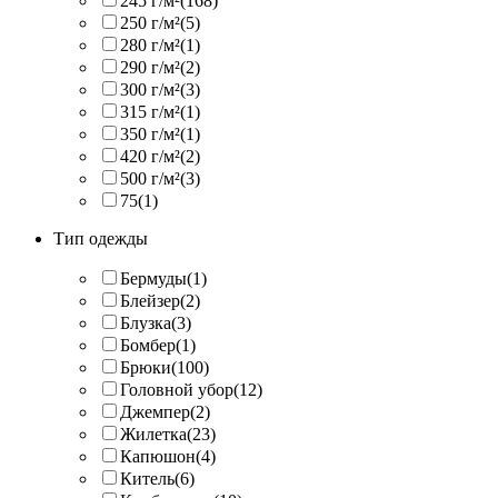
245 г/м²
(168)
250 г/м²
(5)
280 г/м²
(1)
290 г/м²
(2)
300 г/м²
(3)
315 г/м²
(1)
350 г/м²
(1)
420 г/м²
(2)
500 г/м²
(3)
75
(1)
Тип одежды
Бермуды
(1)
Блейзер
(2)
Блузка
(3)
Бомбер
(1)
Брюки
(100)
Головной убор
(12)
Джемпер
(2)
Жилетка
(23)
Капюшон
(4)
Китель
(6)