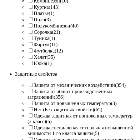
Комбинезон
(10)
Куртка
(143)
Платье
(1)
Поло
(3)
Полукомбинезон
(40)
Сорочка
(21)
Туника
(1)
Фартук
(11)
Футболка
(12)
Халат
(35)
Юбка
(1)
Защитные свойства
Защита от механических воздействий
(354)
Защита от общих производственных
загрязнений
(356)
Защита от повышенных температур
(3)
Нет (Без защитных свойств)
(65)
Одежда защитная от пониженных температур
(2 класс)
(6)
Одежда специальная сигнальная повышенной
видимости 1-го класса защиты
(5)
Одежда специальная сигнальная повышенной