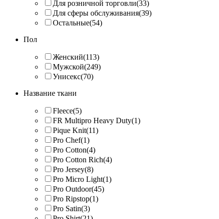
Для розничной торговли
(33)
Для сферы обслуживания
(39)
Остальные
(54)
Пол
Женский
(113)
Мужской
(249)
Унисекс
(70)
Название ткани
Fleece
(5)
FR Multipro Heavy Duty
(1)
Pique Knit
(11)
Pro Chef
(1)
Pro Cotton
(4)
Pro Cotton Rich
(4)
Pro Jersey
(8)
Pro Micro Light
(1)
Pro Outdoor
(45)
Pro Ripstop
(1)
Pro Satin
(3)
Pro Shirt
(21)