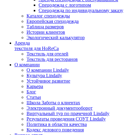
Спецодежда с логотипом
Спецодежда по индивидуальному заказу
Каталог спецодежды
Европейская спецодежда
Таблица размеров
Истории клиентов
Экологический калькулятор
Аренда
текстиля для HoReCa
Текстиль для отелей
Текстиль для ресторанов
О компании
О компании Lindaily
Культура Lindaily
Устойчивое развитие
Карьера
Блог
Статьи
Школа Заботы о клиентах
Электронный документооборот
Виртуальный тур по прачечной Lindaily
Результаты проведения СОУТ Lindaily
Политика в области качества
Кодекс делового поведения