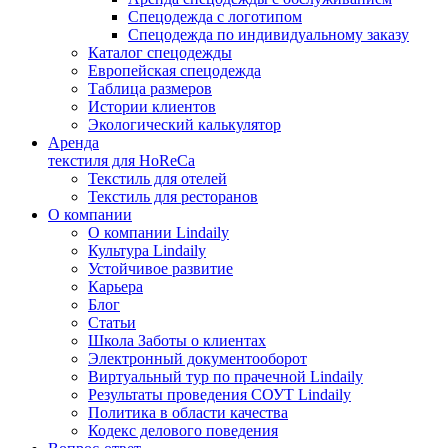
Спецодежда с логотипом
Спецодежда по индивидуальному заказу
Каталог спецодежды
Европейская спецодежда
Таблица размеров
Истории клиентов
Экологический калькулятор
Аренда
текстиля для HoReCa
Текстиль для отелей
Текстиль для ресторанов
О компании
О компании Lindaily
Культура Lindaily
Устойчивое развитие
Карьера
Блог
Статьи
Школа Заботы о клиентах
Электронный документооборот
Виртуальный тур по прачечной Lindaily
Результаты проведения СОУТ Lindaily
Политика в области качества
Кодекс делового поведения