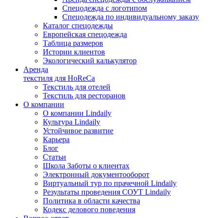
Спецодежда с логотипом
Спецодежда по индивидуальному заказу
Каталог спецодежды
Европейская спецодежда
Таблица размеров
Истории клиентов
Экологический калькулятор
Аренда
текстиля для HoReCa
Текстиль для отелей
Текстиль для ресторанов
О компании
О компании Lindaily
Культура Lindaily
Устойчивое развитие
Карьера
Блог
Статьи
Школа Заботы о клиентах
Электронный документооборот
Виртуальный тур по прачечной Lindaily
Результаты проведения СОУТ Lindaily
Политика в области качества
Кодекс делового поведения