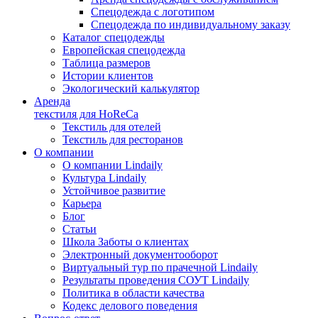
Спецодежда с логотипом
Спецодежда по индивидуальному заказу
Каталог спецодежды
Европейская спецодежда
Таблица размеров
Истории клиентов
Экологический калькулятор
Аренда
текстиля для HoReCa
Текстиль для отелей
Текстиль для ресторанов
О компании
О компании Lindaily
Культура Lindaily
Устойчивое развитие
Карьера
Блог
Статьи
Школа Заботы о клиентах
Электронный документооборот
Виртуальный тур по прачечной Lindaily
Результаты проведения СОУТ Lindaily
Политика в области качества
Кодекс делового поведения