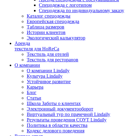
Спецодежда с логотипом
Спецодежда по индивидуальному заказу
Каталог спецодежды
Европейская спецодежда
Таблица размеров
Истории клиентов
Экологический калькулятор
Аренда
текстиля для HoReCa
Текстиль для отелей
Текстиль для ресторанов
О компании
О компании Lindaily
Культура Lindaily
Устойчивое развитие
Карьера
Блог
Статьи
Школа Заботы о клиентах
Электронный документооборот
Виртуальный тур по прачечной Lindaily
Результаты проведения СОУТ Lindaily
Политика в области качества
Кодекс делового поведения