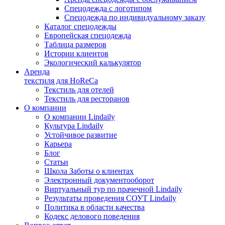
Спецодежда с логотипом
Спецодежда по индивидуальному заказу
Каталог спецодежды
Европейская спецодежда
Таблица размеров
Истории клиентов
Экологический калькулятор
Аренда
текстиля для HoReCa
Текстиль для отелей
Текстиль для ресторанов
О компании
О компании Lindaily
Культура Lindaily
Устойчивое развитие
Карьера
Блог
Статьи
Школа Заботы о клиентах
Электронный документооборот
Виртуальный тур по прачечной Lindaily
Результаты проведения СОУТ Lindaily
Политика в области качества
Кодекс делового поведения