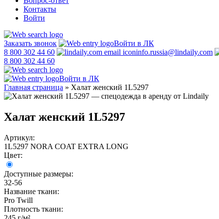
Вопрос-ответ
Контакты
Войти
Заказать звонок
Войти в ЛК
8 800 302 44 60
info.russia@lindaily.com
8 800 302 44 60
Войти в ЛК
Главная страница
»
Халат женский 1L5297
Халат женский 1L5297
Артикул:
1L5297 NORA COAT EXTRA LONG
Цвет:
Доступные размеры:
32-56
Название ткани:
Pro Twill
Плотность ткани:
245 г/м²