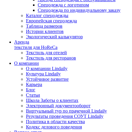
Спецодежда с логотипом
Спецодежда по индивидуальному заказу
Каталог спецодежды
Европейская спецодежда
Таблица размеров
Истории клиентов
Экологический калькулятор
Аренда
текстиля для HoReCa
Текстиль для отелей
Текстиль для ресторанов
О компании
О компании Lindaily
Культура Lindaily
Устойчивое развитие
Карьера
Блог
Статьи
Школа Заботы о клиентах
Электронный документооборот
Виртуальный тур по прачечной Lindaily
Результаты проведения СОУТ Lindaily
Политика в области качества
Кодекс делового поведения