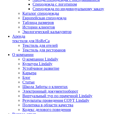
Спецодежда с логотипом
Спецодежда по индивидуальному заказу
Каталог спецодежды
Европейская спецодежда
Таблица размеров
Истории клиентов
Экологический калькулятор
Аренда
текстиля для HoReCa
Текстиль для отелей
Текстиль для ресторанов
О компании
О компании Lindaily
Культура Lindaily
Устойчивое развитие
Карьера
Блог
Статьи
Школа Заботы о клиентах
Электронный документооборот
Виртуальный тур по прачечной Lindaily
Результаты проведения СОУТ Lindaily
Политика в области качества
Кодекс делового поведения