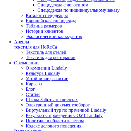
Спецодежда с логотипом
Спецодежда по индивидуальному заказу
Каталог спецодежды
Европейская спецодежда
Таблица размеров
Истории клиентов
Экологический калькулятор
Аренда
текстиля для HoReCa
Текстиль для отелей
Текстиль для ресторанов
О компании
О компании Lindaily
Культура Lindaily
Устойчивое развитие
Карьера
Блог
Статьи
Школа Заботы о клиентах
Электронный документооборот
Виртуальный тур по прачечной Lindaily
Результаты проведения СОУТ Lindaily
Политика в области качества
Кодекс делового поведения