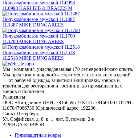
Полукомбинезон мужской 1L0998
1L0998 KARI BIB & BRACES M
Полукомбинезон мужской 1L1387
1L1387 MIKE DUNGAREES
Полукомбинезон мужской 1L1700
1L1700 MIKE DUNGAREES
Полукомбинезон мужской 1L2518
1L2518 MIKE DUNGAREES
Мы - компания, унаследовавшая 170 лет европейского опыта.
Мы предлагаем широкий ассортимент текстильных изделий
— от рабочей одежды, защитной экипировки, ковров и
текстиля для ресторанов и гостиниц, до промышленных
ковров и полотенец.
Реквизиты:
ООО «Линдэйли»
ИНН: 7816659619
КПП: 781601001
ОГРН:
1187847066736
Юридический адрес: 192236,
Санкт-Петербург,
Ул. Софийская, д. 8, к. 1,
лит. В, помещ. 2-н
АРЕНДА КОВРОВ
Грязезащитные ковры