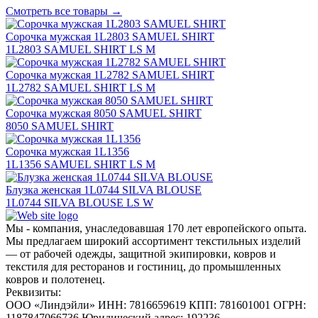
Смотреть все товары →
Сорочка мужская 1L2803 SAMUEL SHIRT
1L2803 SAMUEL SHIRT LS M
Сорочка мужская 1L2782 SAMUEL SHIRT
1L2782 SAMUEL SHIRT LS M
Сорочка мужская 8050 SAMUEL SHIRT
8050 SAMUEL SHIRT
Сорочка мужская 1L1356
1L1356 SAMUEL SHIRT LS M
Блузка женская 1L0744 SILVA BLOUSE
1L0744 SILVA BLOUSE LS W
Мы - компания, унаследовавшая 170 лет европейского опыта.
Мы предлагаем широкий ассортимент текстильных изделий
— от рабочей одежды, защитной экипировки, ковров и
текстиля для ресторанов и гостиниц, до промышленных
ковров и полотенец.
Реквизиты:
ООО «Линдэйли»
ИНН: 7816659619
КПП: 781601001
ОГРН:
1187847066736
Юридический адрес: 192236,