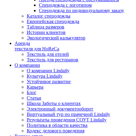
Спецодежда с логотипом
Спецодежда по индивидуальному заказу
Каталог спецодежды
Европейская спецодежда
Таблица размеров
Истории клиентов
Экологический калькулятор
Аренда
текстиля для HoReCa
Текстиль для отелей
Текстиль для ресторанов
О компании
О компании Lindaily
Культура Lindaily
Устойчивое развитие
Карьера
Блог
Статьи
Школа Заботы о клиентах
Электронный документооборот
Виртуальный тур по прачечной Lindaily
Результаты проведения СОУТ Lindaily
Политика в области качества
Кодекс делового поведения