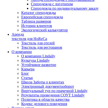
Спецодежда с логотипом
Спецодежда по индивидуальному заказу
Каталог спецодежды
Европейская спецодежда
Таблица размеров
Истории клиентов
Экологический калькулятор
Аренда
текстиля для HoReCa
Текстиль для отелей
Текстиль для ресторанов
О компании
О компании Lindaily
Культура Lindaily
Устойчивое развитие
Карьера
Блог
Статьи
Школа Заботы о клиентах
Электронный документооборот
Виртуальный тур по прачечной Lindaily
Результаты проведения СОУТ Lindaily
Политика в области качества
Кодекс делового поведения