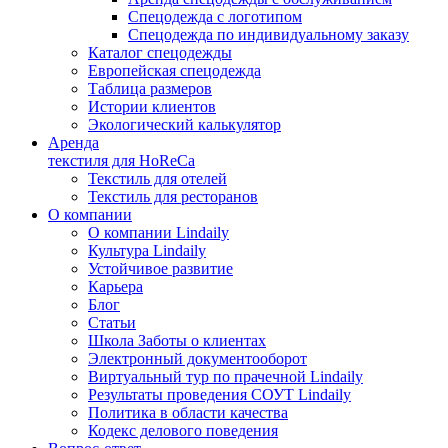
Спецодежда с логотипом
Спецодежда по индивидуальному заказу
Каталог спецодежды
Европейская спецодежда
Таблица размеров
Истории клиентов
Экологический калькулятор
Аренда
текстиля для HoReCa
Текстиль для отелей
Текстиль для ресторанов
О компании
О компании Lindaily
Культура Lindaily
Устойчивое развитие
Карьера
Блог
Статьи
Школа Заботы о клиентах
Электронный документооборот
Виртуальный тур по прачечной Lindaily
Результаты проведения СОУТ Lindaily
Политика в области качества
Кодекс делового поведения