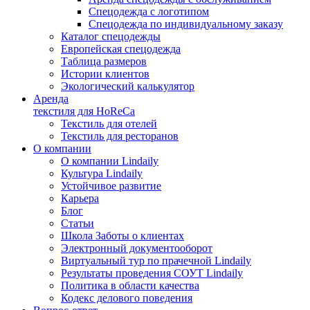
Спецодежда с логотипом
Спецодежда по индивидуальному заказу
Каталог спецодежды
Европейская спецодежда
Таблица размеров
Истории клиентов
Экологический калькулятор
Аренда
текстиля для HoReCa
Текстиль для отелей
Текстиль для ресторанов
О компании
О компании Lindaily
Культура Lindaily
Устойчивое развитие
Карьера
Блог
Статьи
Школа Заботы о клиентах
Электронный документооборот
Виртуальный тур по прачечной Lindaily
Результаты проведения СОУТ Lindaily
Политика в области качества
Кодекс делового поведения