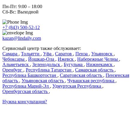
Пн-Пт: 9:00 – 18:00
Сб-Вс: Выходной
+7 (843) 500-52-12
kazan@lindaily.com
Сервисный центр также обслуживает:
Самара
,
Тольятти
,
Уфа
,
Саратов
,
Пенза
,
Ульяновск
,
Чебоксары
,
Йошкар-Ола
,
Ижевск
,
Набережные Челны
,
Альметьевск
,
Зеленодольск
,
Бугульма
,
Нижнекамск
,
Оренбург
,
Республика Татарстан
,
Самарская область
,
Республика Башкортостан
,
Саратовская область
,
Пензенская
область
,
Ульяновская область
,
Чувашская республика
,
Республика Марий-Эл
,
Удмуртская Республика
,
Оренбургская область
,
Нужна консультация?