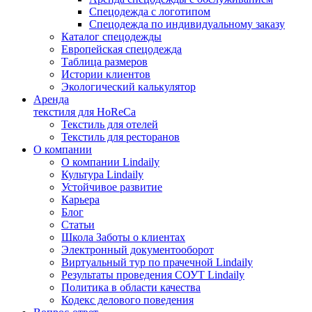
Спецодежда с логотипом
Спецодежда по индивидуальному заказу
Каталог спецодежды
Европейская спецодежда
Таблица размеров
Истории клиентов
Экологический калькулятор
Аренда
текстиля для HoReCa
Текстиль для отелей
Текстиль для ресторанов
О компании
О компании Lindaily
Культура Lindaily
Устойчивое развитие
Карьера
Блог
Статьи
Школа Заботы о клиентах
Электронный документооборот
Виртуальный тур по прачечной Lindaily
Результаты проведения СОУТ Lindaily
Политика в области качества
Кодекс делового поведения