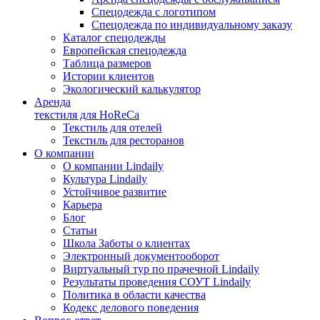
Спецодежда с логотипом
Спецодежда по индивидуальному заказу
Каталог спецодежды
Европейская спецодежда
Таблица размеров
Истории клиентов
Экологический калькулятор
Аренда
текстиля для HoReCa
Текстиль для отелей
Текстиль для ресторанов
О компании
О компании Lindaily
Культура Lindaily
Устойчивое развитие
Карьера
Блог
Статьи
Школа Заботы о клиентах
Электронный документооборот
Виртуальный тур по прачечной Lindaily
Результаты проведения СОУТ Lindaily
Политика в области качества
Кодекс делового поведения