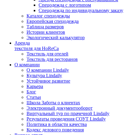
Спецодежда с логотипом
Спецодежда по индивидуальному заказу
Каталог спецодежды
Европейская спецодежда
Таблица размеров
Истории клиентов
Экологический калькулятор
Аренда
текстиля для HoReCa
Текстиль для отелей
Текстиль для ресторанов
О компании
О компании Lindaily
Культура Lindaily
Устойчивое развитие
Карьера
Блог
Статьи
Школа Заботы о клиентах
Электронный документооборот
Виртуальный тур по прачечной Lindaily
Результаты проведения СОУТ Lindaily
Политика в области качества
Кодекс делового поведения