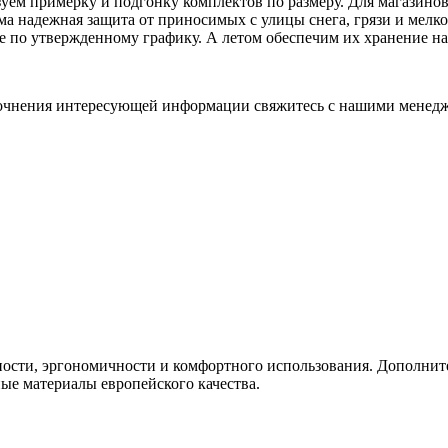
зуем примерку и подгонку комплектов по размеру. Для магазин
а надежная защита от приносимых с улицы снега, грязи и мелко
е по утвержденному графику. А летом обеспечим их хранение на
точнения интересующей информации свяжитесь с нашими менед
ости, эргономичности и комфортного использования. Дополните
ые материалы европейского качества.