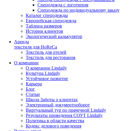
Спецодежда с логотипом
Спецодежда по индивидуальному заказу
Каталог спецодежды
Европейская спецодежда
Таблица размеров
Истории клиентов
Экологический калькулятор
Аренда
текстиля для HoReCa
Текстиль для отелей
Текстиль для ресторанов
О компании
О компании Lindaily
Культура Lindaily
Устойчивое развитие
Карьера
Блог
Статьи
Школа Заботы о клиентах
Электронный документооборот
Виртуальный тур по прачечной Lindaily
Результаты проведения СОУТ Lindaily
Политика в области качества
Кодекс делового поведения