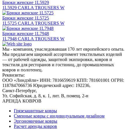
Брюки женские 1L5929
1L5929 CARLA TROUSERS W
Брюки женские 1L5725
1L5725 CARLA TROUSERS W
Брюки женские 1L7948
1L7948 CARLA TROUSERS W
Мы - компания, унаследовавшая 170 лет европейского опыта.
Мы предлагаем широкий ассортимент текстильных изделий
— от рабочей одежды, защитной экипировки, ковров и
текстиля для ресторанов и гостиниц, до промышленных
ковров и полотенец.
Реквизиты:
ООО «Линдэйли»
ИНН: 7816659619
КПП: 781601001
ОГРН:
1187847066736
Юридический адрес: 192236,
Санкт-Петербург,
Ул. Софийская, д. 8, к. 1,
лит. В, помещ. 2-н
АРЕНДА КОВРОВ
Грязезащитные ковры
Сменные ковры с индивидуальным дизайном
Эргономичные ковры
Расчет аренды ковров