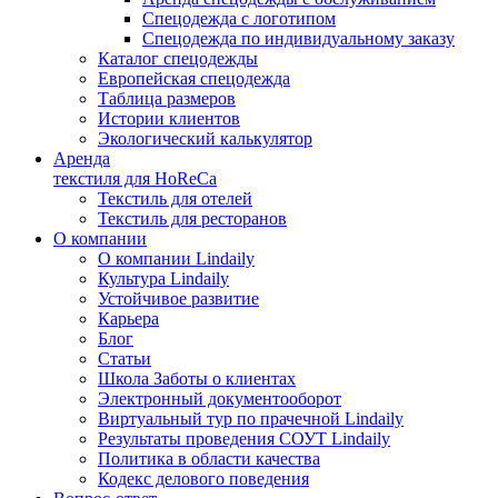
Спецодежда с логотипом
Спецодежда по индивидуальному заказу
Каталог спецодежды
Европейская спецодежда
Таблица размеров
Истории клиентов
Экологический калькулятор
Аренда
текстиля для HoReCa
Текстиль для отелей
Текстиль для ресторанов
О компании
О компании Lindaily
Культура Lindaily
Устойчивое развитие
Карьера
Блог
Статьи
Школа Заботы о клиентах
Электронный документооборот
Виртуальный тур по прачечной Lindaily
Результаты проведения СОУТ Lindaily
Политика в области качества
Кодекс делового поведения