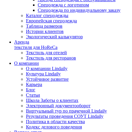
Спецодежда с логотипом
Спецодежда по индивидуальному заказу
Каталог спецодежды
Европейская спецодежда
Таблица размеров
Истории клиентов
Экологический калькулятор
Аренда
текстиля для HoReCa
Текстиль для отелей
Текстиль для ресторанов
О компании
О компании Lindaily
Культура Lindaily
Устойчивое развитие
Карьера
Блог
Статьи
Школа Заботы о клиентах
Электронный документооборот
Виртуальный тур по прачечной Lindaily
Результаты проведения СОУТ Lindaily
Политика в области качества
Кодекс делового поведения