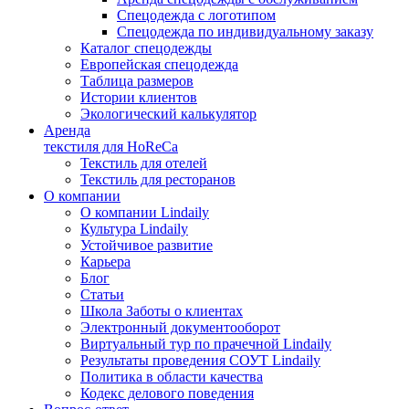
Спецодежда с логотипом
Спецодежда по индивидуальному заказу
Каталог спецодежды
Европейская спецодежда
Таблица размеров
Истории клиентов
Экологический калькулятор
Аренда
текстиля для HoReCa
Текстиль для отелей
Текстиль для ресторанов
О компании
О компании Lindaily
Культура Lindaily
Устойчивое развитие
Карьера
Блог
Статьи
Школа Заботы о клиентах
Электронный документооборот
Виртуальный тур по прачечной Lindaily
Результаты проведения СОУТ Lindaily
Политика в области качества
Кодекс делового поведения