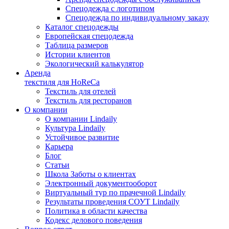
Спецодежда с логотипом
Спецодежда по индивидуальному заказу
Каталог спецодежды
Европейская спецодежда
Таблица размеров
Истории клиентов
Экологический калькулятор
Аренда
текстиля для HoReCa
Текстиль для отелей
Текстиль для ресторанов
О компании
О компании Lindaily
Культура Lindaily
Устойчивое развитие
Карьера
Блог
Статьи
Школа Заботы о клиентах
Электронный документооборот
Виртуальный тур по прачечной Lindaily
Результаты проведения СОУТ Lindaily
Политика в области качества
Кодекс делового поведения