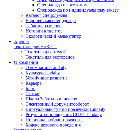
Спецодежда с логотипом
Спецодежда по индивидуальному заказу
Каталог спецодежды
Европейская спецодежда
Таблица размеров
Истории клиентов
Экологический калькулятор
Аренда
текстиля для HoReCa
Текстиль для отелей
Текстиль для ресторанов
О компании
О компании Lindaily
Культура Lindaily
Устойчивое развитие
Карьера
Блог
Статьи
Школа Заботы о клиентах
Электронный документооборот
Виртуальный тур по прачечной Lindaily
Результаты проведения СОУТ Lindaily
Политика в области качества
Кодекс делового поведения