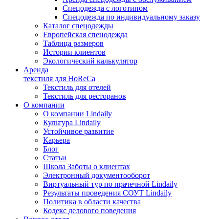
Спецодежда с логотипом
Спецодежда по индивидуальному заказу
Каталог спецодежды
Европейская спецодежда
Таблица размеров
Истории клиентов
Экологический калькулятор
Аренда
текстиля для HoReCa
Текстиль для отелей
Текстиль для ресторанов
О компании
О компании Lindaily
Культура Lindaily
Устойчивое развитие
Карьера
Блог
Статьи
Школа Заботы о клиентах
Электронный документооборот
Виртуальный тур по прачечной Lindaily
Результаты проведения СОУТ Lindaily
Политика в области качества
Кодекс делового поведения